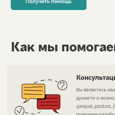
Получить помощь
Как мы помогае
Консультаци
Вы являетесь кв
думаете о возмо
@equal_postost_
поможем разобра