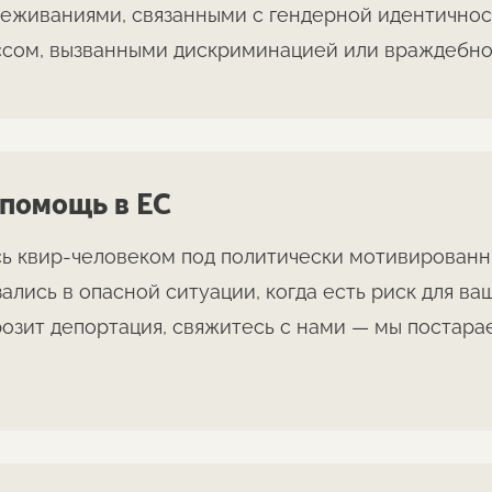
реживаниями, связанными с гендерной идентично
ссом, вызванными дискриминацией или враждебно
 помощь в ЕС
сь квир-человеком под политически мотивирован
ались в опасной ситуации, когда есть риск для ва
розит депортация, свяжитесь с нами — мы постар