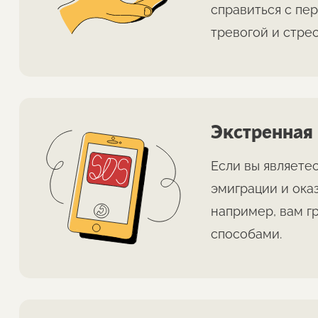
справиться с пе
тревогой и стре
Экстренная
Если вы являете
эмиграции и оказ
например, вам г
способами.