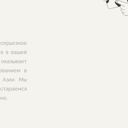
 серьезное
ся в вашей
 оказывает
ованием в
 Азии. Мы
остараемся
но.