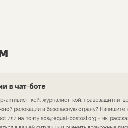
м
и в чат-боте
ир-активист_кой, журналист_кой, правозащитни_ц
жной релокации в безопасную страну? Напишите н
bot или на почту
sos@equal-postost.org
- мы расска
ться в вашей ситуации и оценить возможные рис